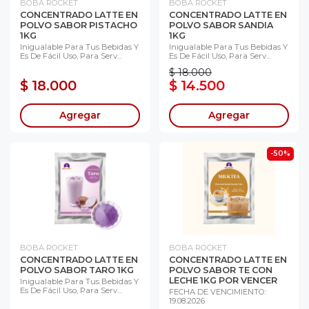
BOBA ROCKET
BOBA ROCKET
CONCENTRADO LATTE EN
CONCENTRADO LATTE EN
POLVO SABOR PISTACHO
POLVO SABOR SANDIA
1KG
1KG
Inigualable Para Tus Bebidas Y
Inigualable Para Tus Bebidas Y
Es De Fácil Uso, Para Serv...
Es De Fácil Uso, Para Serv...
$ 18.000
$ 18.000
$ 14.500
Agregar
Agregar
-50%
BOBA ROCKET
BOBA ROCKET
CONCENTRADO LATTE EN
CONCENTRADO LATTE EN
POLVO SABOR TARO 1KG
POLVO SABOR TE CON
LECHE 1KG POR VENCER
Inigualable Para Tus Bebidas Y
Es De Fácil Uso, Para Serv...
FECHA DE VENCIMIENTO:
19.08.2026