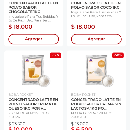
CONCENTRADO LATTE EN
CONCENTRADO LATTE EN
POLVO SABOR
POLVO SABOR COCO 1KG
CHOCOLATE 1KG
Inigualable Para Tus Bebidas Y
Es De Fácil Uso, Para Serv...
Inigualable Para Tus Bebidas Y
Es De Fácil Uso, Para Serv...
$ 18.000
$ 18.000
Agregar
Agregar
-57%
-50%
BOBA ROCKET
BOBA ROCKET
CONCENTRADO LATTE EN
CONCENTRADO LATTE EN
POLVO SABOR CREMA DE
POLVO SABOR CREMA SIN
QUESO 1KG POR V...
LACTOSA 1KG PO...
FECHA DE VENCIMIENTO:
FECHA DE VENCIMIENTO:
19.08.26
23.08.2026
$ 23.500
$ 13.000
$ 10.000
$ 6.500