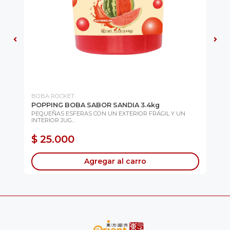
BOBA ROCKET
RO
NO
POPPING BOBA SABOR SANDIA 3.4kg
MO
(S
PEQUEÑAS ESFERAS CON UN EXTERIOR FRÁGIL Y UN
INTERIOR JUG...
 Y
Sab
Elá.
$ 25.000
$
Agregar al carro