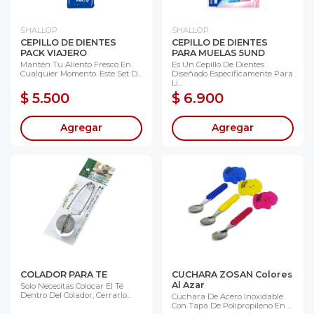
SHALLOP
SHALLOP
CEPILLO DE DIENTES
CEPILLO DE DIENTES
PACK VIAJERO
PARA MUELAS 5UND
Mantén Tu Aliento Fresco En
Es Un Cepillo De Dientes
Cualquier Momento. Este Set D...
Diseñado Específicamente Para
Li...
$ 5.500
$ 6.900
Agregar
Agregar
COLADOR PARA TE
CUCHARA ZOSAN Colores
Al Azar
Solo Necesitas Colocar El Té
Dentro Del Colador, Cerrarlo...
Cuchara De Acero Inoxidable
Con Tapa De Polipropileno En ...