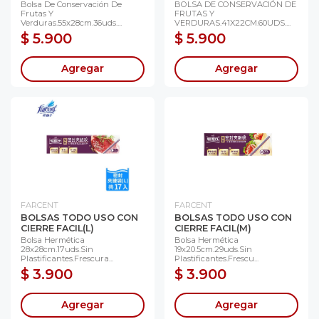
Bolsa De Conservación De
BOLSA DE CONSERVACIÓN DE
Frutas Y
FRUTAS Y
Verduras.55x28cm.36uds....
VERDURAS.41X22CM.60UDS....
$ 5.900
$ 5.900
Agregar
Agregar
FARCENT
FARCENT
BOLSAS TODO USO CON
BOLSAS TODO USO CON
CIERRE FACIL(L)
CIERRE FACIL(M)
Bolsa Hermética
Bolsa Hermética
28x28cm.17uds.sin
19x20.5cm.29uds.sin
Plastificantes.frescura...
Plastificantes.frescu...
$ 3.900
$ 3.900
Agregar
Agregar