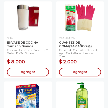
SNAIL
CARNATION
ENVASE DE COCINA
GUANTES DE
Tamaño Grande
GOMA(TAMAÑO 7½)
Frascos Herméticos: Frescura Y
Fabricado Con Látex Natural,
Orden En Tu Cocina.
Apto Tanto Para Hombres
Como...
$ 8.000
$ 2.000
Agregar
Agregar