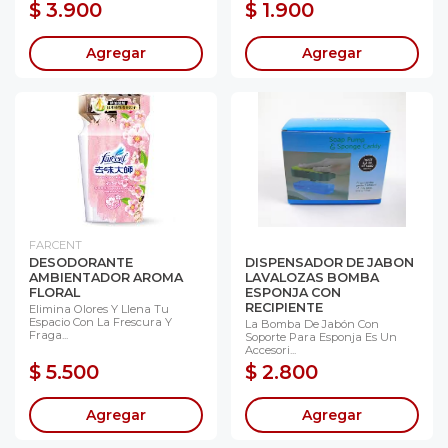
$ 3.900
$ 1.900
Agregar
Agregar
FARCENT
DESODORANTE
DISPENSADOR DE JABON
AMBIENTADOR AROMA
LAVALOZAS BOMBA
FLORAL
ESPONJA CON
RECIPIENTE
Elimina Olores Y Llena Tu
Espacio Con La Frescura Y
La Bomba De Jabón Con
Fraga...
Soporte Para Esponja Es Un
Accesori...
$ 5.500
$ 2.800
Agregar
Agregar