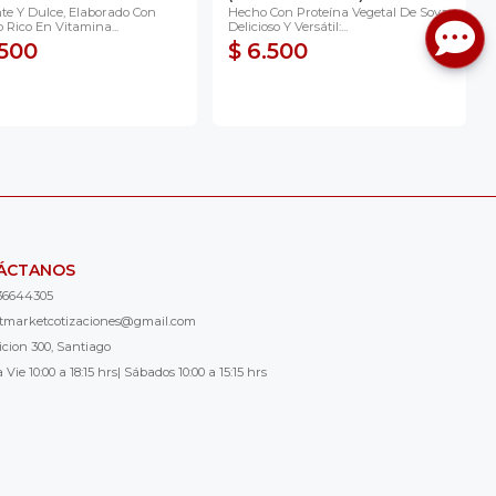
nte Y Dulce, Elaborado Con
Hecho Con Proteína Vegetal De Soya,
 Rico En Vitamina...
Delicioso Y Versátil:...
.500
$ 6.500
ÁCTANOS
36644305
ntmarketcotizaciones@gmail.com
icion 300, Santiago
 Vie 10:00 a 18:15 hrs| Sábados 10:00 a 15:15 hrs