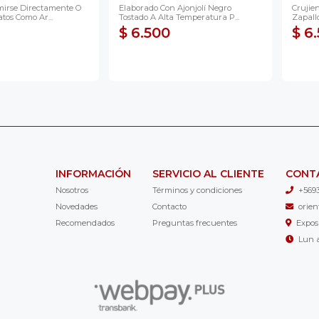
irse Directamente O
Elaborado Con Ajonjolí Negro
Crujie
tos Como Ar...
Tostado A Alta Temperatura P...
Zapallo
$ 6.500
$ 6
INFORMACIÓN
SERVICIO AL CLIENTE
CONT
Nosotros
Términos y condiciones
+569
Novedades
Contacto
orie
Recomendados
Preguntas frecuentes
Expos
Lun a