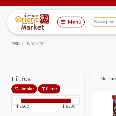
Inicio
Hung-chin
Filtros
Mostran
Limpiar
Filtrar
$ 5.500
$ 6.500