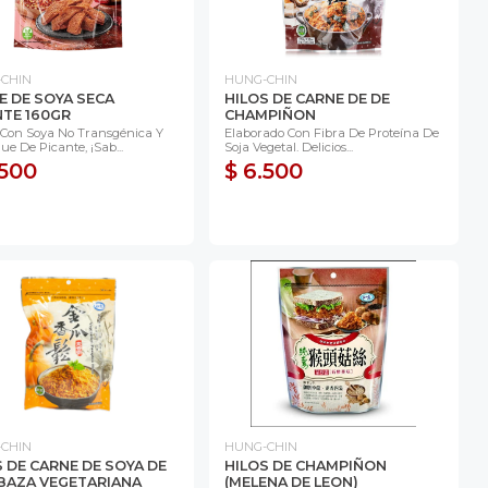
CHIN
HUNG-CHIN
E DE SOYA SECA
HILOS DE CARNE DE DE
NTE 160GR
CHAMPIÑON
Con Soya No Transgénica Y
Elaborado Con Fibra De Proteína De
e De Picante, ¡sab...
Soja Vegetal. Delicios...
.500
$ 6.500
CHIN
HUNG-CHIN
S DE CARNE DE SOYA DE
HILOS DE CHAMPIÑON
BAZA VEGETARIANA
(MELENA DE LEON)