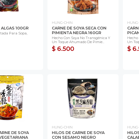
HUNG-CHIN
HUNG-
 ALGAS 100GR
CARNE DE SOYA SECA CON
CARN
PIMIENTA NEGRA 160GR
PICA
tada Para Sopa,
Hecho Con Soya No Transgénica Y
Hecho 
Un Toque Ahumado De Pimie...
Un Toqu
$ 6.500
$ 6
HUNG-CHIN
HUNG-
CARNE DE SOYA
HILOS DE CARNE DE SOYA
HILO
VEGETARIANA
CON SESAMO NEGRO
CALA