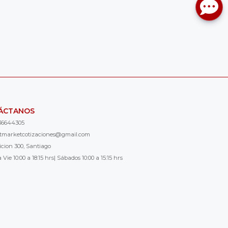
ÁCTANOS
36644305
ntmarketcotizaciones@gmail.com
icion 300, Santiago
 Vie 10:00 a 18:15 hrs| Sábados 10:00 a 15:15 hrs