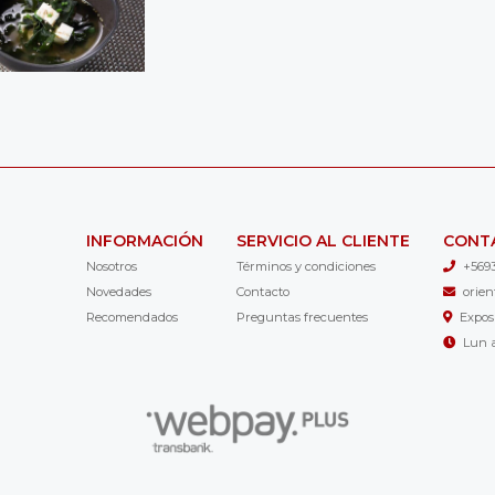
INFORMACIÓN
SERVICIO AL CLIENTE
CONT
Nosotros
Términos y condiciones
+569
Novedades
Contacto
orie
Recomendados
Preguntas frecuentes
Expos
Lun a