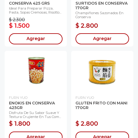
CONSERVA 425 GRS
SURTIDOS EN CONSERVA
170GR
Ideal Para Preparar Pizza,
Pasta, Sopas Cremosas, Risotto...
Champiñones Sazonados En
Conserva
$ 2.300
$ 1.500
$ 2.800
Agregar
Agregar
FURN YUO
FURN YUO
ENOKIS EN CONSERVA
GLUTEN FRITO CON MANI
425GR
170GR
Disfruta De Su Sabor Suave Y
Textura Crujiente En Tus Com...
$ 1.800
$ 2.800
Agregar
Agregar