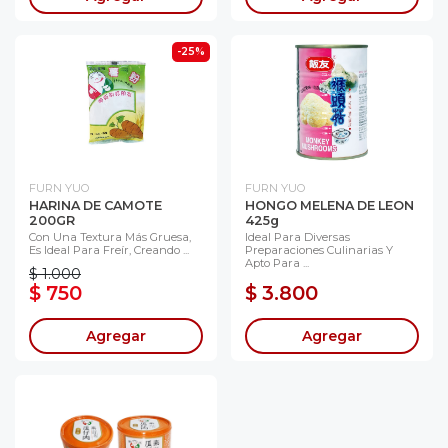
-25%
FURN YUO
FURN YUO
HARINA DE CAMOTE
HONGO MELENA DE LEON
200GR
425g
Con Una Textura Más Gruesa,
Ideal Para Diversas
Es Ideal Para Freír, Creando ...
Preparaciones Culinarias Y
Apto Para ...
$ 1.000
$ 750
$ 3.800
Agregar
Agregar