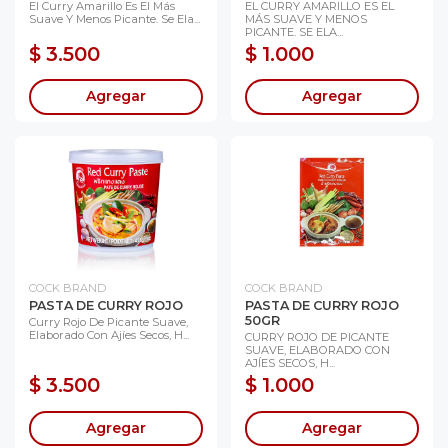
El Curry Amarillo Es El Más
EL CURRY AMARILLO ES EL
Suave Y Menos Picante. Se Ela...
MÁS SUAVE Y MENOS
PICANTE. SE ELA...
$ 3.500
$ 1.000
Agregar
Agregar
COCK BRAND
COCK BRAND
PASTA DE CURRY ROJO
PASTA DE CURRY ROJO
50GR
Curry Rojo De Picante Suave,
Elaborado Con Ajíes Secos, H...
CURRY ROJO DE PICANTE
SUAVE, ELABORADO CON
AJÍES SECOS, H...
$ 3.500
$ 1.000
Agregar
Agregar