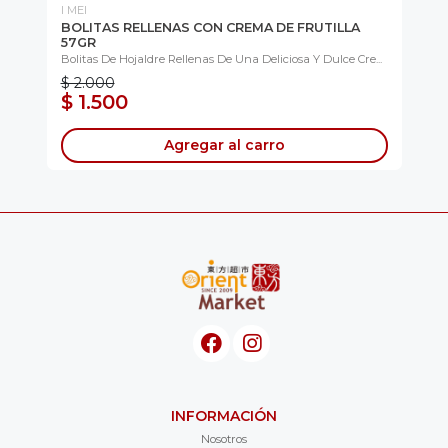
I MEI
TO
BOLITAS RELLENAS CON CREMA DE FRUTILLA
BR
57GR
.
Cru
Bolitas De Hojaldre Rellenas De Una Deliciosa Y Dulce Cre...
$ 2.000
$ 1.500
$
Agregar al carro
INFORMACIÓN
Nosotros