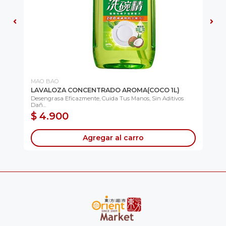
MAO BAO
MA
LAVALOZA CONCENTRADO AROMA(COCO 1L)
LA
Desengrasa Eficazmente, Cuida Tus Manos, Sin Aditivos
Des
Dañ...
Dañ
$ 4.900
$
Agregar al carro