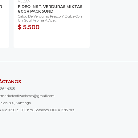
VEDAN
R
FIDEO INST. VERDURAS MIXTAS
80GR PACK 5UND
Caldo De Verduras Fresco Y Dulce Con
Un Sutil Aroma A Ace...
$ 5.500
ÁCTANOS
36644305
ntmarketcotizaciones@gmail.com
icion 300, Santiago
 Vie 10:00 a 18:15 hrs| Sábados 10:00 a 15:15 hrs