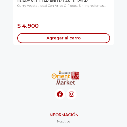
CURRY VEGETARIANO PICANTE 125GR
KI
PI
na
Curry Vegetal, Ideal Con Arroz O Fideos. Sin Ingredientes...
Lis
Co
$ 
$ 4.900
$
Agregar al carro
INFORMACIÓN
Nosotros