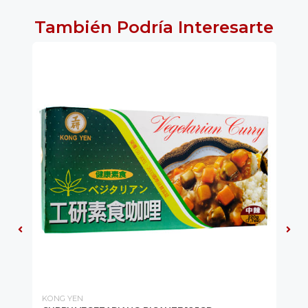
También Podría Interesarte
KONG YEN
CH