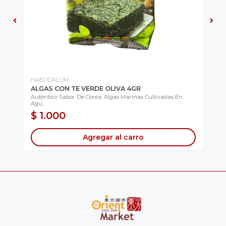
HAEDDALUM
AG
ALGAS CON TE VERDE OLIVA 4GR
PO
AZ
Auténtico Sabor De Corea: Algas Marinas Cultivadas En
Agu...
Och
$ 1.000
$
Agregar al carro