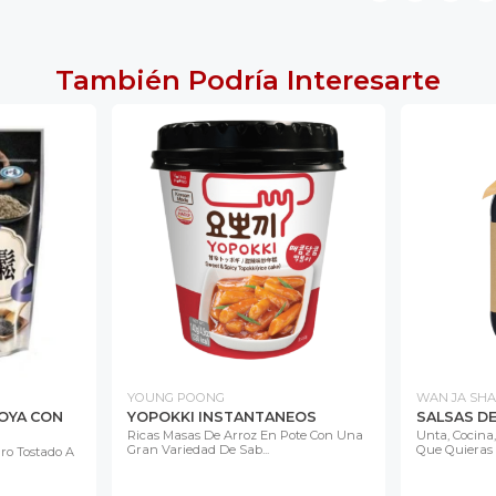
También Podría Interesarte
YOUNG POONG
WAN JA SH
SOYA CON
YOPOKKI INSTANTANEOS
SALSAS DE
Ricas Masas De Arroz En Pote Con Una
Unta, Cocina,
Gran Variedad De Sab...
Que Quieras Y
ro Tostado A