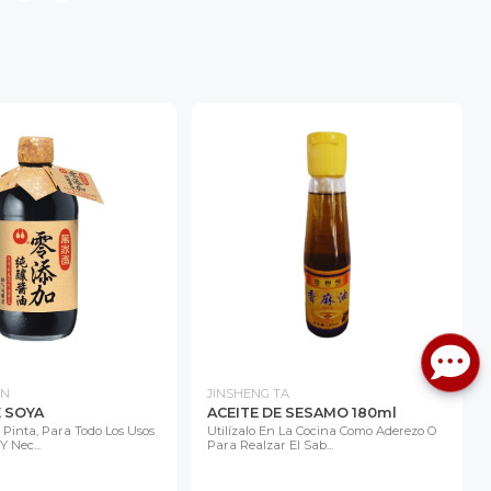
AN
JINSHENG TA
 SOYA
ACEITE DE SESAMO 180ml
 Pinta, Para Todo Los Usos
Utilízalo En La Cocina Como Aderezo O
 Nec...
Para Realzar El Sab...