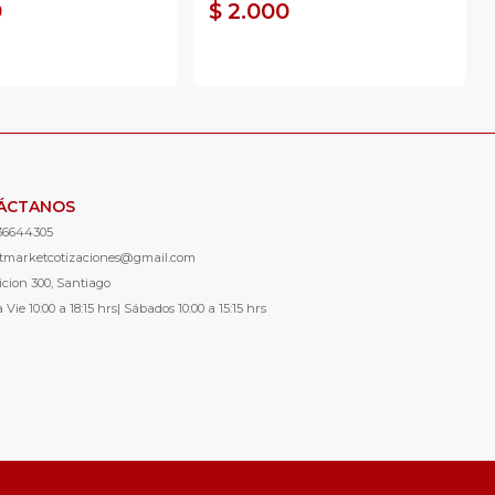
0
$ 2.000
ÁCTANOS
36644305
ntmarketcotizaciones@gmail.com
icion 300, Santiago
 Vie 10:00 a 18:15 hrs| Sábados 10:00 a 15:15 hrs