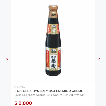
O'LONG
UN
R
SALSA DE SOYA CREMOSA PREMIUM 400ML
SO
Salsa De Frijoles Negros 100 % Natural, Sin Aditivos Ni G...
Del
$ 8.800
$