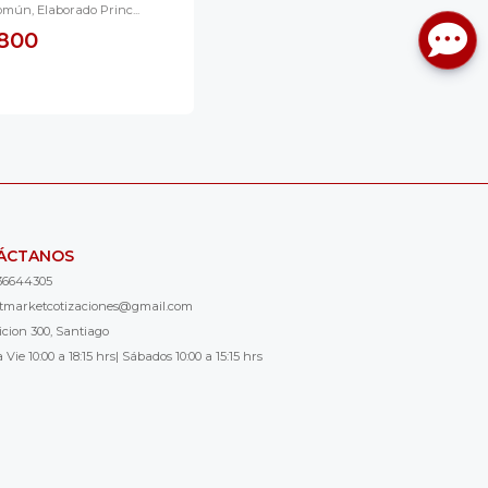
mún, Elaborado Princ...
.800
ÁCTANOS
36644305
ntmarketcotizaciones@gmail.com
icion 300, Santiago
 Vie 10:00 a 18:15 hrs| Sábados 10:00 a 15:15 hrs