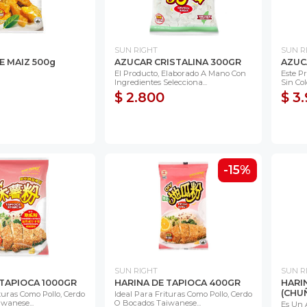
SUN RIGHT
SUN R
E MAIZ 500g
AZUCAR CRISTALINA 300GR
AZUC
El Producto, Elaborado A Mano Con
Este P
Ingredientes Selecciona...
Sin Col
$ 2.800
$ 3
-15%
SUN RIGHT
SUN R
 TAPIOCA 1000GR
HARINA DE TAPIOCA 400GR
HARI
(CHU
turas Como Pollo, Cerdo
Ideal Para Frituras Como Pollo, Cerdo
wanese...
O Bocados Taiwanese...
Es Un 