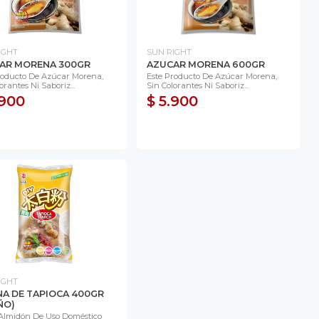
IGHT
SUN RIGHT
AR MORENA 300GR
AZUCAR MORENA 600GR
roducto De Azúcar Morena,
Este Producto De Azúcar Morena,
orantes Ni Saboriz...
Sin Colorantes Ni Saboriz...
.900
$ 5.900
IGHT
NA DE TAPIOCA 400GR
ÑO)
Almidón De Uso Doméstico