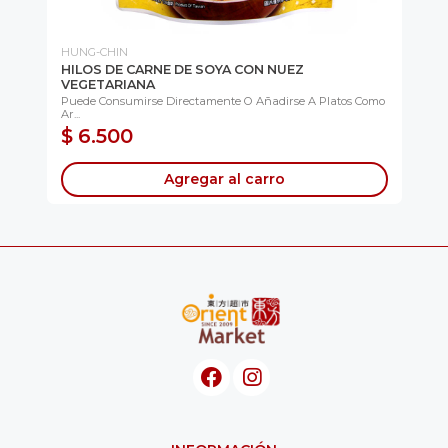
HUNG-CHIN
TO
HILOS DE CARNE DE SOYA CON NUEZ
GL
VEGETARIANA
Par
Co..
Puede Consumirse Directamente O Añadirse A Platos Como
Ar...
$ 6.500
$
Agregar al carro