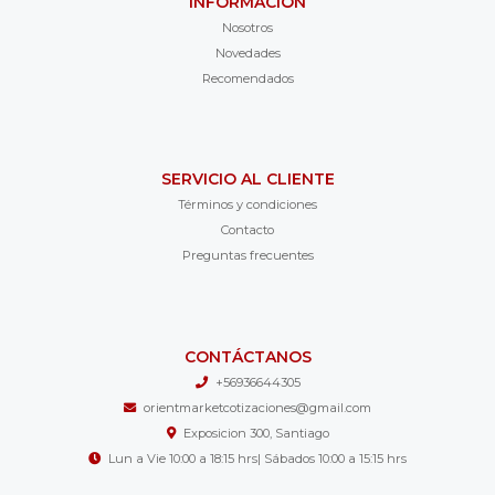
INFORMACIÓN
Nosotros
Novedades
Recomendados
SERVICIO AL CLIENTE
Términos y condiciones
Contacto
Preguntas frecuentes
CONTÁCTANOS
+56936644305
orientmarketcotizaciones@gmail.com
Exposicion 300, Santiago
Lun a Vie 10:00 a 18:15 hrs| Sábados 10:00 a 15:15 hrs