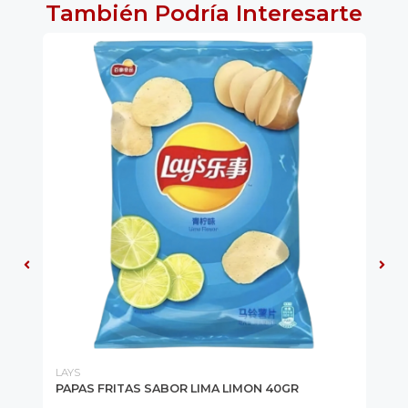
También Podría Interesarte
LAYS
PO
PAPAS FRITAS SABOR LIMA LIMON 40GR
ES
Esf