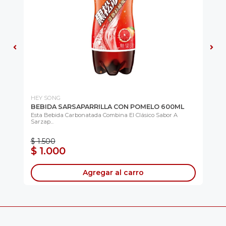
HEY SONG
CH
BEBIDA SARSAPARRILLA CON POMELO 600ML
KI
PI
...
Esta Bebida Carbonatada Combina El Clásico Sabor A
Sarzap...
Lis
Co
$ 1.500
$ 
$ 1.000
$
Agregar al carro