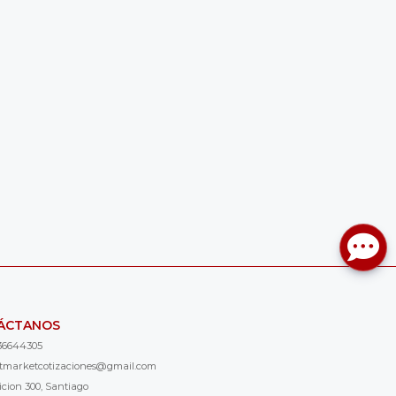
ÁCTANOS
36644305
ntmarketcotizaciones@gmail.com
icion 300, Santiago