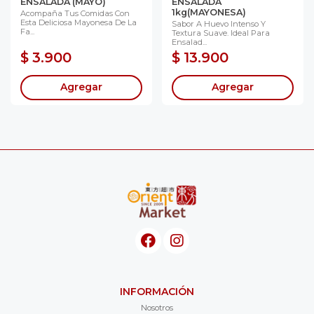
ENSALADA (MAYO)
ENSALADA
1kg(MAYONESA)
Acompaña Tus Comidas Con
Esta Deliciosa Mayonesa De La
Sabor A Huevo Intenso Y
Fa...
Textura Suave. Ideal Para
Ensalad...
$ 3.900
$ 13.900
Agregar
Agregar
INFORMACIÓN
Nosotros