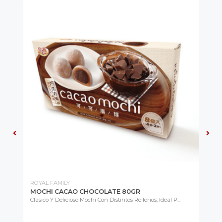
ROYAL FAMILY
CH
MOCHI CACAO CHOCOLATE 80GR
KI
PI
Clasico Y Delicioso Mochi Con Distintos Rellenos, Ideal P...
Lis
Co