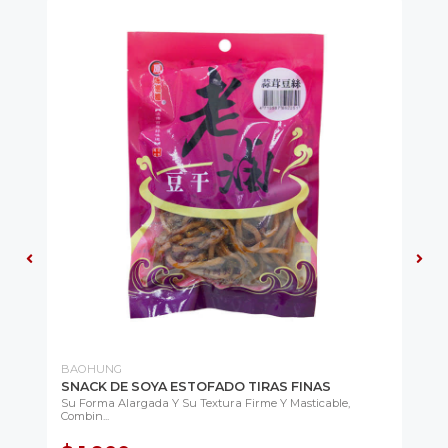
BAOHUNG
TO
SNACK DE SOYA ESTOFADO TIRAS FINAS
HI
Su Forma Alargada Y Su Textura Firme Y Masticable,
Su 
Combin...