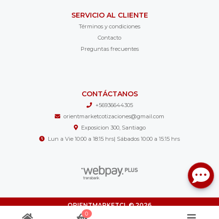
SERVICIO AL CLIENTE
Términos y condiciones
Contacto
Preguntas frecuentes
CONTÁCTANOS
+56936644305
orientmarketcotizaciones@gmail.com
Exposicion 300, Santiago
Lun a Vie 10:00 a 18:15 hrs| Sábados 10:00 a 15:15 hrs
ORIENTMARKETCL © 2026
¿Te gusta mi tienda? Yo vendo con
Bsale
0