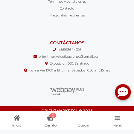
Términos y condiciones
Contacto
Preguntas frecuentes
CONTÁCTANOS
+56936644305
orientmarketcotizaciones@gmail.com
Exposicion 300, Santiago
Lun a Vie 10:00 a 18:15 hrs| Sábados 10:00 a 15:15 hrs
ORIENTMARKETCL © 2026
0
¿Te gusta mi tienda? Yo vendo con
Bsale
Inicio
Carrito
Buscar
Menú