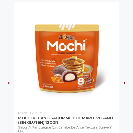
ROYAL FAMILY
RO
MOCHI VEGANO SABOR MIEL DE MAPLE VEGANO
MO
(SIN GLUTEN) 120GR
Cla
Sabor A Panqueque Con Jarabe De Arce. Textura Suave Y
Elá...