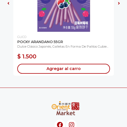
GLICO
PE
R
POCKY ARANDANO 55GR
CH
Dulce Clásico Japonés, Galletas En Forma De Palitos Cubie...
Cla
Llev
$ 1.500
$
Agregar al carro