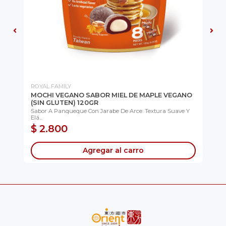
ROYAL FAMILY
KO
MOCHI VEGANO SABOR MIEL DE MAPLE VEGANO
CU
(SIN GLUTEN) 120GR
Cur
Sabor A Panqueque Con Jarabe De Arce. Textura Suave Y
Elá...
$ 2.800
$
Agregar al carro