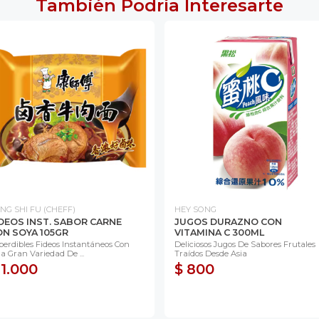
También Podría Interesarte
NG SHI FU (CHEFF)
HEY SONG
DEOS INST. SABOR CARNE
JUGOS DURAZNO CON
N SOYA 105GR
VITAMINA C 300ML
perdibles Fideos Instantáneos Con
Deliciosos Jugos De Sabores Frutales
a Gran Variedad De ...
Traídos Desde Asia
 1.000
$ 800