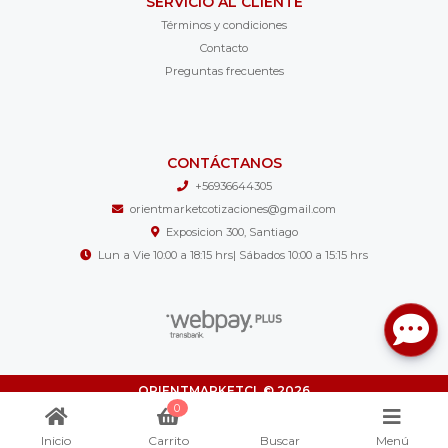
SERVICIO AL CLIENTE
Términos y condiciones
Contacto
Preguntas frecuentes
CONTÁCTANOS
+56936644305
orientmarketcotizaciones@gmail.com
Exposicion 300, Santiago
Lun a Vie 10:00 a 18:15 hrs| Sábados 10:00 a 15:15 hrs
ORIENTMARKETCL © 2026
¿Te gusta mi tienda? Yo vendo con
Bsale
0
Inicio
Carrito
Buscar
Menú