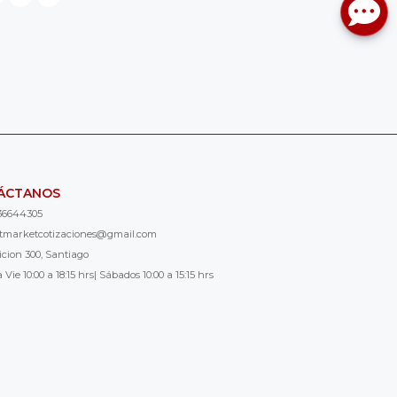
ÁCTANOS
36644305
ntmarketcotizaciones@gmail.com
icion 300, Santiago
 Vie 10:00 a 18:15 hrs| Sábados 10:00 a 15:15 hrs