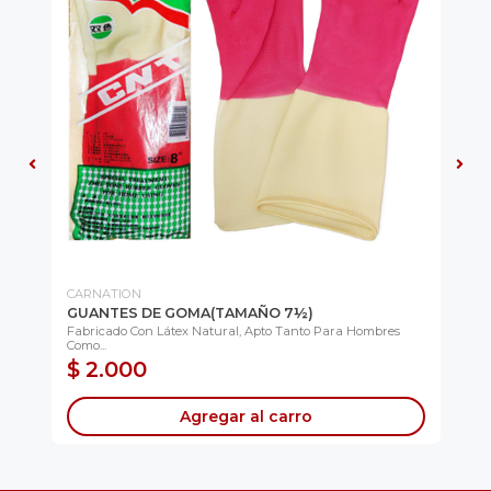
CARNATION
AG
GUANTES DE GOMA(TAMAÑO 7½)
JA
..
Fabricado Con Látex Natural, Apto Tanto Para Hombres
Pos
Como...
$ 2.000
$
Agregar al carro