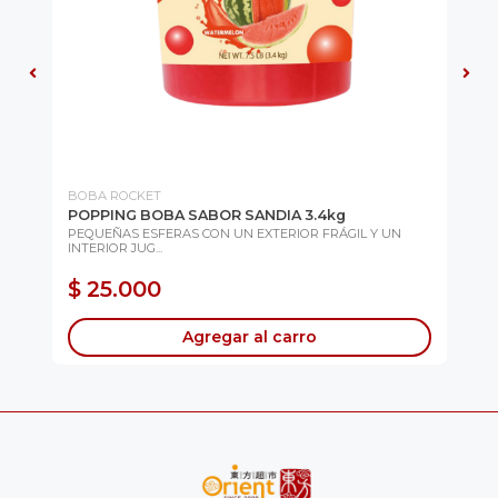
BOBA ROCKET
KO
POPPING BOBA SABOR SANDIA 3.4kg
CU
PEQUEÑAS ESFERAS CON UN EXTERIOR FRÁGIL Y UN
Cur
INTERIOR JUG...
...
$ 25.000
$
Agregar al carro