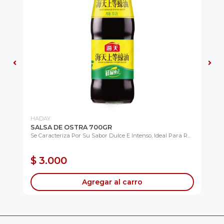
HADAY
LA
SALSA DE OSTRA 700GR
SA
SO
na
Se Caracteriza Por Su Sabor Dulce E Intenso, Ideal Para R...
Com
Del.
$ 3.000
$
Agregar al carro