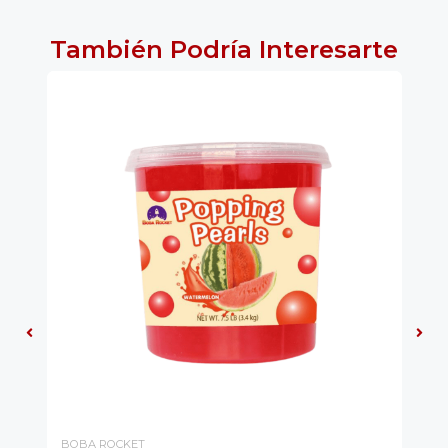
También Podría Interesarte
BOBA ROCKET
RO