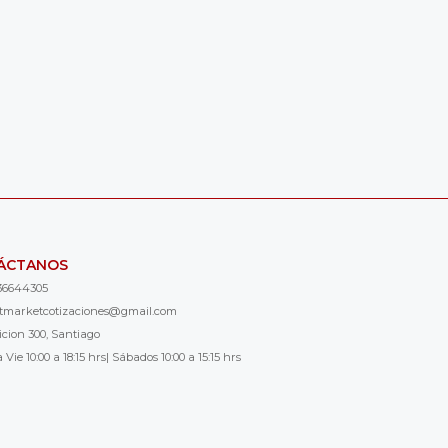
ÁCTANOS
36644305
ntmarketcotizaciones@gmail.com
icion 300, Santiago
 Vie 10:00 a 18:15 hrs| Sábados 10:00 a 15:15 hrs