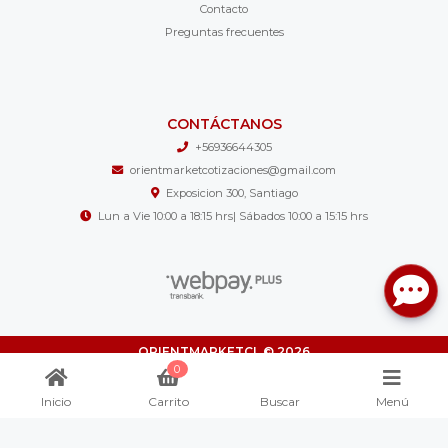
Contacto
Preguntas frecuentes
CONTÁCTANOS
+56936644305
orientmarketcotizaciones@gmail.com
Exposicion 300, Santiago
Lun a Vie 10:00 a 18:15 hrs| Sábados 10:00 a 15:15 hrs
ORIENTMARKETCL © 2026
¿Te gusta mi tienda? Yo vendo con
Bsale
0
Inicio
Carrito
Buscar
Menú