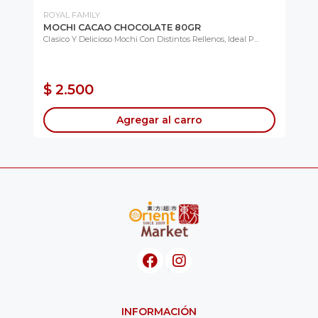
ROYAL FAMILY
CH
MOCHI CACAO CHOCOLATE 80GR
KI
PI
EN
Clasico Y Delicioso Mochi Con Distintos Rellenos, Ideal P...
Lis
Co
$ 
$ 2.500
$
Agregar al carro
INFORMACIÓN