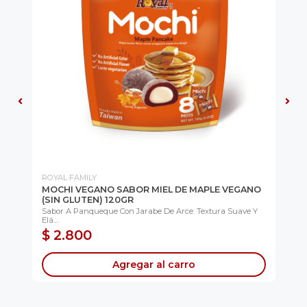
ROYAL FAMILY
RO
MOCHI VEGANO SABOR MIEL DE MAPLE VEGANO
MO
(SIN GLUTEN) 120GR
Cla
Sabor A Panqueque Con Jarabe De Arce. Textura Suave Y
Elá...
$ 2.800
$
Agregar al carro