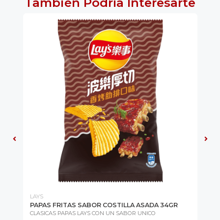
También Podría Interesarte
LAYS
RO
PAPAS FRITAS SABOR COSTILLA ASADA 34GR
MO
CLASICAS PAPAS LAYS CON UN SABOR UNICO
Cla