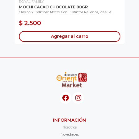
ROYAL FAMILY
TR
MOCHI CACAO CHOCOLATE 80GR
SN
na
Clasico Y Delicioso Mochi Con Distintos Rellenos, Ideal P...
Alg
T...
$ 2.500
$
Agregar al carro
INFORMACIÓN
Nosotros
Novedades