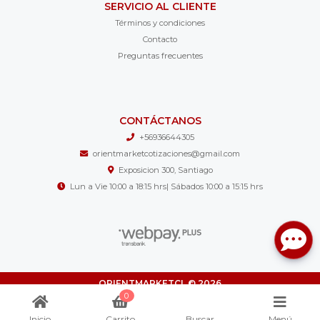
SERVICIO AL CLIENTE
Términos y condiciones
Contacto
Preguntas frecuentes
CONTÁCTANOS
+56936644305
orientmarketcotizaciones@gmail.com
Exposicion 300, Santiago
Lun a Vie 10:00 a 18:15 hrs| Sábados 10:00 a 15:15 hrs
ORIENTMARKETCL © 2026
¿Te gusta mi tienda? Yo vendo con
Bsale
0
Inicio
Carrito
Buscar
Menú