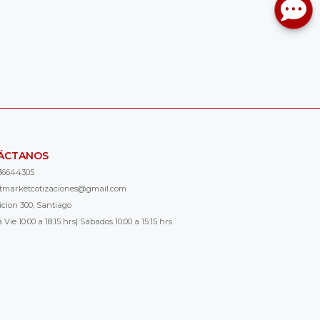
ÁCTANOS
36644305
ntmarketcotizaciones@gmail.com
icion 300, Santiago
 Vie 10:00 a 18:15 hrs| Sábados 10:00 a 15:15 hrs