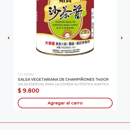
GU WANG
GU
SALSA VEGETARIANA DE CHAMPIÑONES 740GR
SA
SALSA ESPECIAL PARA LA COMIDA AUTENTICA ASIATICA
$ 9.800
$
Agregar al carro