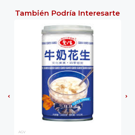
También Podría Interesarte
AGV
TE