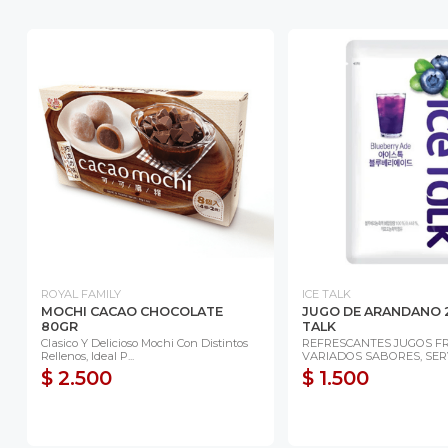
ROYAL FAMILY
ICE TALK
MOCHI CACAO CHOCOLATE
JUGO DE ARANDANO 
80GR
TALK
Clasico Y Delicioso Mochi Con Distintos
REFRESCANTES JUGOS FR
Rellenos, Ideal P...
VARIADOS SABORES, SERVI
$ 2.500
$ 1.500