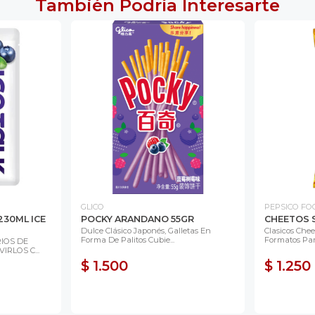
También Podría Interesarte
GLICO
PEPSICO FO
230ML ICE
POCKY ARANDANO 55GR
CHEETOS 
Dulce Clásico Japonés, Galletas En
Clasicos Che
Forma De Palitos Cubie...
Formatos Para
IOS DE
RLOS C...
$ 1.500
$ 1.250