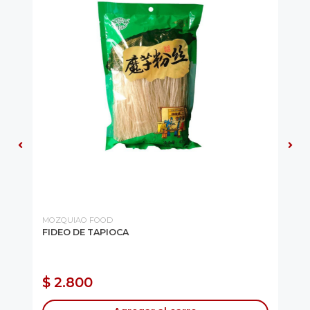
MOZQUIAO FOOD
FIDEO DE TAPIOCA
TA
Tab
$ 2.800
$