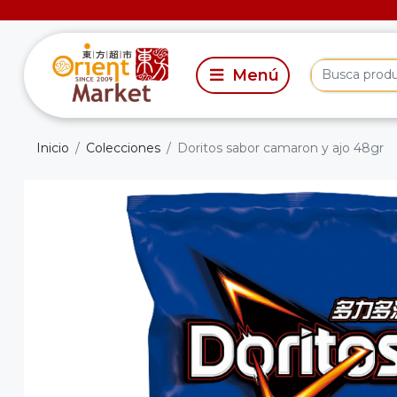
Inicio
Colecciones
Doritos sabor camaron y ajo 48gr