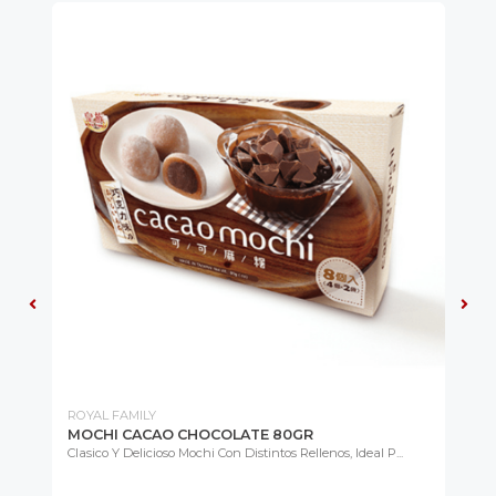
ROYAL FAMILY
CH
MOCHI CACAO CHOCOLATE 80GR
KI
PI
EN
Clasico Y Delicioso Mochi Con Distintos Rellenos, Ideal P...
Lis
Co