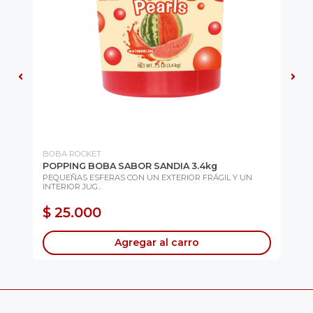
BOBA ROCKET
RO
POPPING BOBA SABOR SANDIA 3.4kg
MO
(S
PEQUEÑAS ESFERAS CON UN EXTERIOR FRÁGIL Y UN
INTERIOR JUG...
Sab
Elá.
$ 25.000
$
Agregar al carro