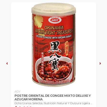
AGV
LA
R
POSTRE ORIENTAL DE CONGEE MIXTO DELUXE Y
PA
AZUCAR MORENA
CR
DA
Ocho Granos Selectos, Nutrición Natural Y Dulzura Ligera ...