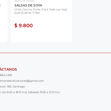
WAN JA SHAN
E
SALSAS DE SOYA
Unta, Cocina, Pinta, Para Todo Los Usos
Que Quieras Y Nec...
$ 9.800
ÁCTANOS
36644305
ntmarketcotizaciones@gmail.com
icion 300, Santiago
 Vie 10:00 a 18:15 hrs| Sábados 10:00 a 15:15 hrs