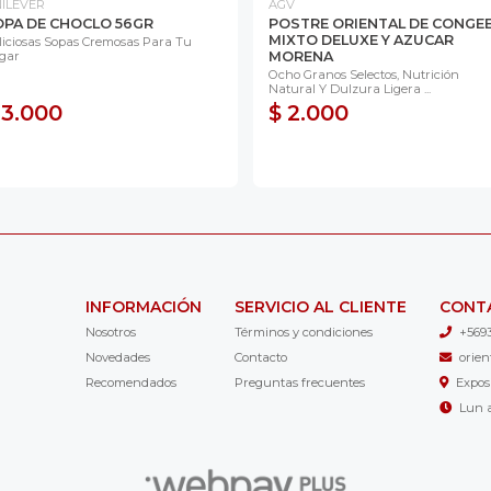
ILEVER
AGV
OPA DE CHOCLO 56GR
POSTRE ORIENTAL DE CONGE
MIXTO DELUXE Y AZUCAR
liciosas Sopas Cremosas Para Tu
gar
MORENA
Ocho Granos Selectos, Nutrición
Natural Y Dulzura Ligera ...
 3.000
$ 2.000
INFORMACIÓN
SERVICIO AL CLIENTE
CONT
Nosotros
Términos y condiciones
+569
Novedades
Contacto
orie
Recomendados
Preguntas frecuentes
Expos
Lun a